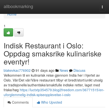
Home
allbookmarking
Togg
navi
Home
1
Indisk Restaurant i Oslo:
Oppdag smaksrike kulinariske
eventyr!
blakevkac776902
91 days ago
News
Discuss
Velkommen til en kulinarisk reise gjennom India her i hjertet av
Oslo. Vår/Det vår/Våre restaurant tilbyr et bredt/stort/unikt utvalg
av tradisjonelle/authentiske/smaktfulle indiske retter, laget med
friske/høg
https://luctxtp354579.blog2freedom.com/36771515/en-
uforglemmelig-indisk-spiseopplevelse-i-oslo
Comments
Who Upvoted