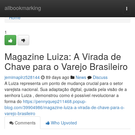
Home
allbookmarking
Togg
navi
Home
1
Magazine Luiza: A Virada de
Chave para o Varejo Brasileiro
jemimaplrz528144
89 days ago
News
Discuss
A Luiza representa um ponto de mudança crucial para o setor
varejista nacional. Sua adaptação digital, guiada pela visão de a
senhora Luiza , demonstrou como é possível revolucionar a
forma do
https://pennyquep211468.popup-
blog.com/39904986/magazine-luiza-a-virada-de-chave-para-o-
varejo-brasileiro
Comments
Who Upvoted