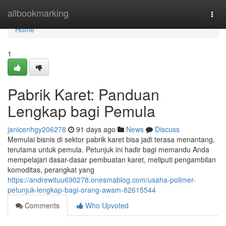
Home
allbookmarking
Togg
navi
Home
1
Pabrik Karet: Panduan
Lengkap bagi Pemula
janicenhgy206278
91 days ago
News
Discuss
Memulai bisnis di sektor pabrik karet bisa jadi terasa menantang,
terutama untuk pemula. Petunjuk ini hadir bagi memandu Anda
mempelajari dasar-dasar pembuatan karet, meliputi pengambilan
komoditas, perangkat yang
https://andrewituu690278.onesmablog.com/usaha-polimer-
petunjuk-lengkap-bagi-orang-awam-82615544
Comments
Who Upvoted