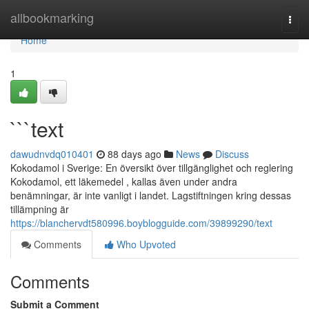
Home
allbookmarking
Togg
navi
Home
1
```text
dawudnvdq010401
88 days ago
News
Discuss
Kokodamol i Sverige: En översikt över tillgänglighet och reglering
Kokodamol, ett läkemedel , kallas även under andra
benämningar, är inte vanligt i landet. Lagstiftningen kring dessas
tillämpning är
https://blanchervdt580996.boyblogguide.com/39899290/text
Comments
Who Upvoted
Comments
Submit a Comment