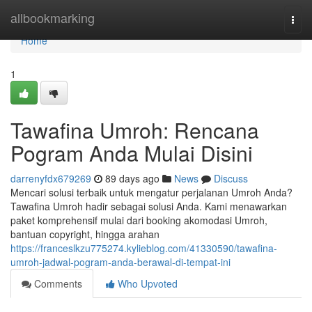
Home
allbookmarking
Togg
navi
Home
1
Tawafina Umroh: Rencana
Pogram Anda Mulai Disini
darrenyfdx679269
89 days ago
News
Discuss
Mencari solusi terbaik untuk mengatur perjalanan Umroh Anda?
Tawafina Umroh hadir sebagai solusi Anda. Kami menawarkan
paket komprehensif mulai dari booking akomodasi Umroh,
bantuan copyright, hingga arahan
https://franceslkzu775274.kylieblog.com/41330590/tawafina-
umroh-jadwal-pogram-anda-berawal-di-tempat-ini
Comments
Who Upvoted