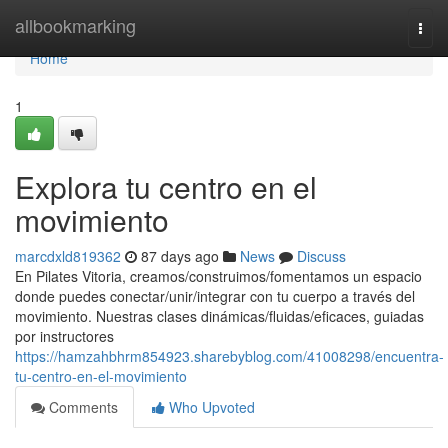
Home
allbookmarking
Togg
navi
Home
1
Explora tu centro en el
movimiento
marcdxld819362
87 days ago
News
Discuss
En Pilates Vitoria, creamos/construimos/fomentamos un espacio
donde puedes conectar/unir/integrar con tu cuerpo a través del
movimiento. Nuestras clases dinámicas/fluidas/eficaces, guiadas
por instructores
https://hamzahbhrm854923.sharebyblog.com/41008298/encuentra-
tu-centro-en-el-movimiento
Comments
Who Upvoted