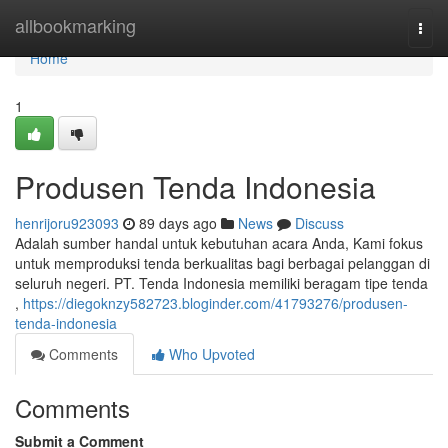
Home
allbookmarking
Togg
navi
Home
1
Produsen Tenda Indonesia
henrijoru923093
89 days ago
News
Discuss
Adalah sumber handal untuk kebutuhan acara Anda, Kami fokus
untuk memproduksi tenda berkualitas bagi berbagai pelanggan di
seluruh negeri. PT. Tenda Indonesia memiliki beragam tipe tenda
,
https://diegoknzy582723.bloginder.com/41793276/produsen-
tenda-indonesia
Comments
Who Upvoted
Comments
Submit a Comment