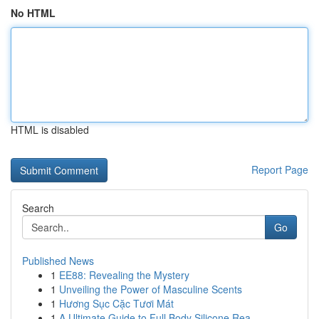
No HTML
HTML is disabled
Report Page
Search
Go
Published News
1
EE88: Revealing the Mystery
1
Unveiling the Power of Masculine Scents
1
Hương Sục Cặc Tươi Mát
1
A Ultimate Guide to Full Body Silicone Rea...