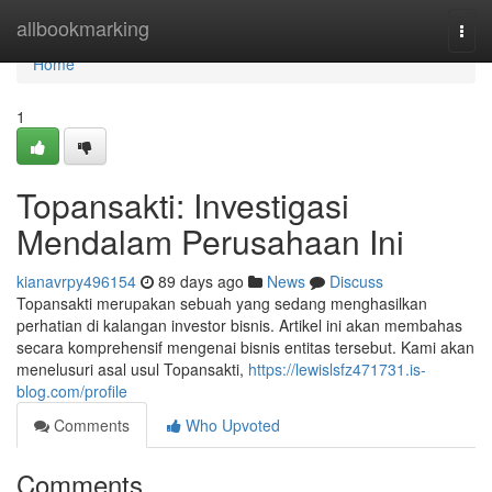
Home
allbookmarking
Togg
navi
Home
1
Topansakti: Investigasi
Mendalam Perusahaan Ini
kianavrpy496154
89 days ago
News
Discuss
Topansakti merupakan sebuah yang sedang menghasilkan
perhatian di kalangan investor bisnis. Artikel ini akan membahas
secara komprehensif mengenai bisnis entitas tersebut. Kami akan
menelusuri asal usul Topansakti,
https://lewislsfz471731.is-
blog.com/profile
Comments
Who Upvoted
Comments