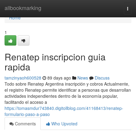
Home
allbookmarking
Togg
navi
Home
1
Renatep inscripcion guia
rapida
tamzinyaoh600528
89 days ago
News
Discuss
Todo sobre Renatep Argentina inscripción y cobros Actualmente,
el registro Renatep permite identificar a personas que desarrollan
actividades independientes dentro de la economía popular,
facilitando el acceso a
https://tomasmdur743840.digitollblog.com/41168413/renatep-
formulario-paso-a-paso
Comments
Who Upvoted