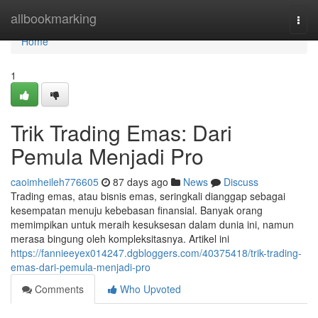
Home
allbookmarking
Togg
navi
Home
1
Trik Trading Emas: Dari
Pemula Menjadi Pro
caoimheileh776605
87 days ago
News
Discuss
Trading emas, atau bisnis emas, seringkali dianggap sebagai
kesempatan menuju kebebasan finansial. Banyak orang
memimpikan untuk meraih kesuksesan dalam dunia ini, namun
merasa bingung oleh kompleksitasnya. Artikel ini
https://fannieeyex014247.dgbloggers.com/40375418/trik-trading-
emas-dari-pemula-menjadi-pro
Comments
Who Upvoted