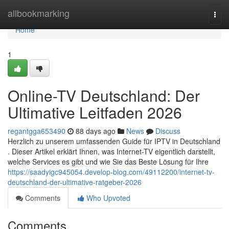
Home
allbookmarking
Togg
navi
Home
1
Online-TV Deutschland: Der
Ultimative Leitfaden 2026
regantgga653490
88 days ago
News
Discuss
Herzlich zu unserem umfassenden Guide für IPTV in Deutschland
. Dieser Artikel erklärt Ihnen, was Internet-TV eigentlich darstellt,
welche Services es gibt und wie Sie das Beste Lösung für Ihre
https://saadyigc945054.develop-blog.com/49112200/internet-tv-
deutschland-der-ultimative-ratgeber-2026
Comments
Who Upvoted
Comments