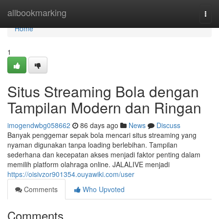
Home
allbookmarking
Togg
navi
Home
1
Situs Streaming Bola dengan
Tampilan Modern dan Ringan
imogendwbg058662
86 days ago
News
Discuss
Banyak penggemar sepak bola mencari situs streaming yang
nyaman digunakan tanpa loading berlebihan. Tampilan
sederhana dan kecepatan akses menjadi faktor penting dalam
memilih platform olahraga online. JALALIVE menjadi
https://oisivzor901354.ouyawiki.com/user
Comments
Who Upvoted
Comments