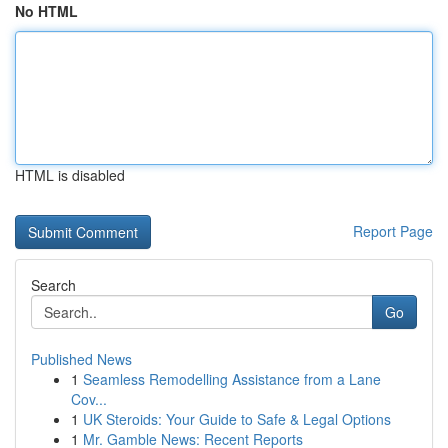
No HTML
HTML is disabled
Report Page
Search
Go
Published News
1
Seamless Remodelling Assistance from a Lane
Cov...
1
UK Steroids: Your Guide to Safe & Legal Options
1
Mr. Gamble News: Recent Reports