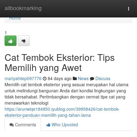
Home
allbookmarking
Togg
navi
Home
1
Cat Tembok Eksterior: Tips
Memilih yang Awet
mariyahiiep097776
84 days ago
News
Discuss
Memilih cat tembok eksterior yang sesuai merupakan hal utama
untuk melindungi bangunan Anda dari kondisi lingkungan yang
tidak bersahabat. Pertimbangkan dengan cermat tipe cat yang
menawarkan teknologi
https://arunwiqe184850.iyublog.com/39958426/cat-tembok-
eksterior-panduan-memilih-yang-tahan-lama
Comments
Who Upvoted