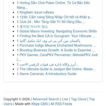
1
Hướng Dẫn Chơi Poker Online: Từ Cơ Bản Đến
Nâng...
1
King8win ช่องทางติดต่อ
1
123b: Cẩm nang Đăng Nhập Chi tiết và Khắc p...
1
Club 24 : Nền Tảng Giải Trí Số Hàng Đầu ...
1
호치민 마사지 장소
1
Global Macro Investing: Navigating Economic Shifts
1
Finding the Best CA in Gurugram: Your Ultimate ...
1
پاکستان میں آئی پی ٹی وی: ایک مکمل گائیڈ
1
Purchase Indigo Meanie Enchanted Mushrooms ...
1
Boosting Business Growth: A Guide to Essential ...
1
PKV Games: CaraPKV Permainan: MetodePKV Judi:
L...
1
أبرز وكالة إدارة في قنوات الرقمي الاجت...
1
The Ultimate Guide to Jackpot Bet Online: Maste...
1
Game Cameras: A Introductory Guide
Copyright © 2026 |
Advanced Search
|
Live
|
Tag Cloud
|
Top
Users
| Made with
Kliqqi CMS
|
All RSS Feeds