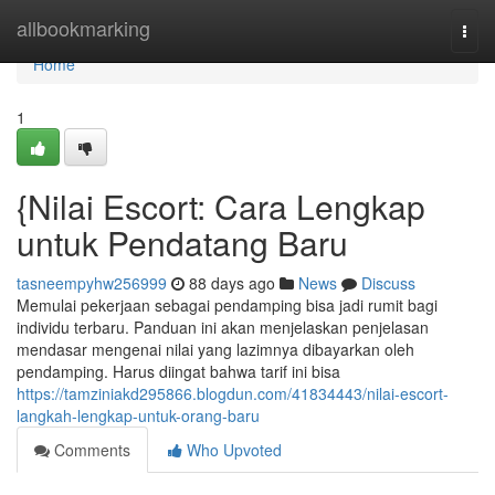
Home
allbookmarking
Togg
navi
Home
1
{Nilai Escort: Cara Lengkap
untuk Pendatang Baru
tasneempyhw256999
88 days ago
News
Discuss
Memulai pekerjaan sebagai pendamping bisa jadi rumit bagi
individu terbaru. Panduan ini akan menjelaskan penjelasan
mendasar mengenai nilai yang lazimnya dibayarkan oleh
pendamping. Harus diingat bahwa tarif ini bisa
https://tamziniakd295866.blogdun.com/41834443/nilai-escort-
langkah-lengkap-untuk-orang-baru
Comments
Who Upvoted