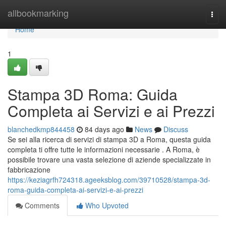
Home
allbookmarking
Togg
navi
Home
1
Stampa 3D Roma: Guida
Completa ai Servizi e ai Prezzi
blanchedkmp844458
84 days ago
News
Discuss
Se sei alla ricerca di servizi di stampa 3D a Roma, questa guida
completa ti offre tutte le informazioni necessarie . A Roma, è
possibile trovare una vasta selezione di aziende specializzate in
fabbricazione
https://keziagrfh724318.ageeksblog.com/39710528/stampa-3d-
roma-guida-completa-ai-servizi-e-ai-prezzi
Comments
Who Upvoted