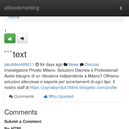
Home
allbookmarking
Togg
navi
Home
1
```text
jakubtkvt489211
84 days ago
News
Discuss
Investigatore Privato Milano: Soluzioni Discrete e Professionali
Avete bisogno di un rilevatore indipendente a Milano? Offriamo
soluzioni silenziose e esperte per accertamenti di ogni tipo. Il
nostro staff di
https://zaynabymlp478904.vblogetin.com/profile
Comments
Who Upvoted
Comments
Submit a Comment
No HTML