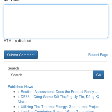
HTML is disabled
Report Page
Search
Go
Published News
1
Restilen Assessment: Does the Product Really ...
1
DE88 – Cổng Game Đổi Thưởng Uy Tín, Đăng Ký
Nha...
1
Utilizing The Thermal Energy: Geothermal Projec...
1
Leading Countertop Frozen Water Generators ...