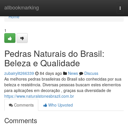
Home
allbookmarking
Togg
navi
Home
1
Pedras Naturais do Brasil:
Beleza e Qualidade
zubairylit266339
84 days ago
News
Discuss
As melhores pedras brasileiras do Brasil são conhecidas por sua
beleza e resistência. Diversas pessoas buscam estes elementos
para aplicações em decoração , graças sua diversidade de
https://www.naturalstonesbrazil.com.br
Comments
Who Upvoted
Comments