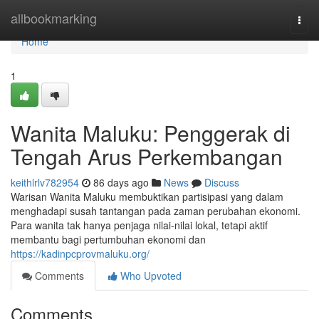
Home
allbookmarking
Togg
navi
Home
1
Wanita Maluku: Penggerak di
Tengah Arus Perkembangan
keithlrlv782954
86 days ago
News
Discuss
Warisan Wanita Maluku membuktikan partisipasi yang dalam
menghadapi susah tantangan pada zaman perubahan ekonomi.
Para wanita tak hanya penjaga nilai-nilai lokal, tetapi aktif
membantu bagi pertumbuhan ekonomi dan
https://kadinpcprovmaluku.org/
Comments
Who Upvoted
Comments