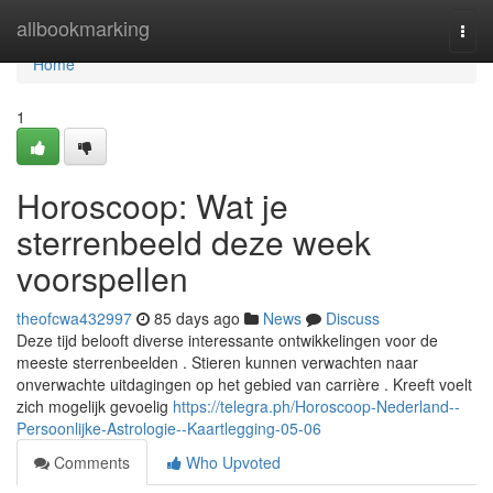
Home
allbookmarking
Togg
navi
Home
1
Horoscoop: Wat je
sterrenbeeld deze week
voorspellen
theofcwa432997
85 days ago
News
Discuss
Deze tijd belooft diverse interessante ontwikkelingen voor de
meeste sterrenbeelden . Stieren kunnen verwachten naar
onverwachte uitdagingen op het gebied van carrière . Kreeft voelt
zich mogelijk gevoelig
https://telegra.ph/Horoscoop-Nederland--
Persoonlijke-Astrologie--Kaartlegging-05-06
Comments
Who Upvoted