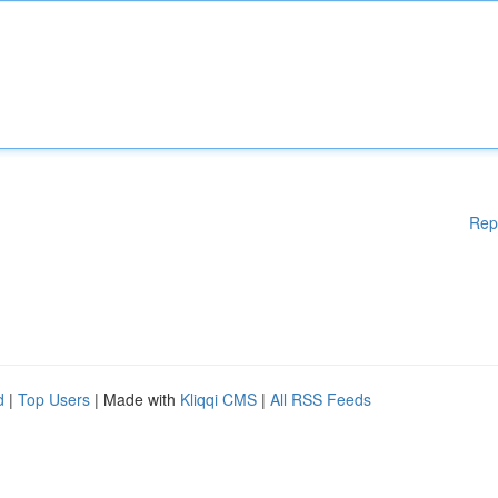
Rep
d
|
Top Users
| Made with
Kliqqi CMS
|
All RSS Feeds