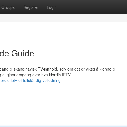
Groups
Register
Login
nde Guide
lgang til skandinavisk TV-innhold, selv om det er viktig å kjenne til
 ei gjennomgang over hva Nordic IPTV
dic-iptv-ei-fullständig-veiledning