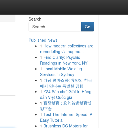
Search
Go
Published News
1
How modern collectives are
remodeling via augme...
1
Find Clarity: Psychic
Readings in New York, NY
1
Local Mobile Welding
Services in Sydney
1
다낭 콤마스파: 휴양의 천국
에서 만나는 특별한 경험
1
Z24 Sân chơi Giải trí Hàng
dẫn Việt Quốc gia
1
寶發體育：您的首選體育博
彩平台
1
Test The Internet Speed: A
Easy Tutorial
1
Brushless DC Motors for