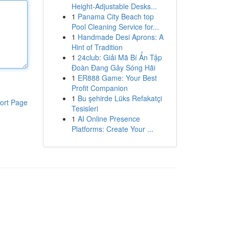
Height-Adjustable Desks...
1
Panama City Beach top
Pool Cleaning Service for...
1
Handmade Desi Aprons: A
Hint of Tradition
1
24club: Giải Mã Bí Ẩn Tập
Đoàn Đang Gây Sóng Hãi
1
ER888 Game: Your Best
Profit Companion
1
Bu şehirde Lüks Refakatçi
ort Page
Tesisleri
1
AI Online Presence
Platforms: Create Your ...