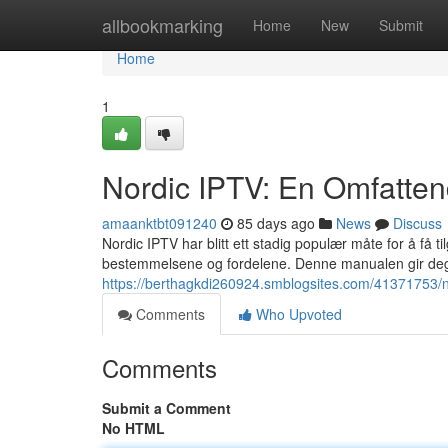
Home
allbookmarking
Home
New
Submit
Home
1
Nordic IPTV: En Omfatte
amaanktbt091240
85 days ago
News
Discuss
Nordic IPTV har blitt ett stadig populær måte for å få ti
bestemmelsene og fordelene. Denne manualen gir deg
https://berthagkdi260924.smblogsites.com/41371753/nor
Comments
Who Upvoted
Comments
Submit a Comment
No HTML