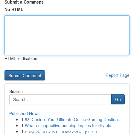
Submit a Comment
No HTML
HTML is disabled
Report Page
Search
Go
Published News
1
88i Casino: Your Ultimate Online Gaming Destina...
1
What ris capacitive bushing implies for dry ele...
1
המדריך המלא לשחזור מידע מדיסק קשיח