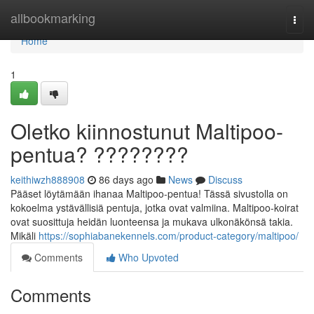
Home
allbookmarking
Togg
navi
Home
1
Oletko kiinnostunut Maltipoo-
pentua? ????????
keithiwzh888908
86 days ago
News
Discuss
Pääset löytämään ihanaa Maltipoo-pentua! Tässä sivustolla on
kokoelma ystävällisiä pentuja, jotka ovat valmiina. Maltipoo-koirat
ovat suosittuja heidän luonteensa ja mukava ulkonäkönsä takia.
Mikäli
https://sophiabanekennels.com/product-category/maltipoo/
Comments
Who Upvoted
Comments