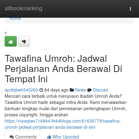
Home
allbookmarking
Togg
navi
Home
1
Tawafina Umroh: Jadwal
Perjalanan Anda Berawal Di
Tempat Ini
aprilqkwh545269
84 days ago
News
Discuss
Mencari cara terbaik untuk menyusun ibadah Umroh Anda?
Tawafina Umroh hadir sebagai mitra Anda. Kami menawarkan
bantuan lengkap mulai dari pemesanan perlengkapan Umroh,
proses copyright, hingga arahan
https://myaqtwv716844.link4blogs.com/61635779/tawafina-
umroh-jadwal-perjalanan-anda-berawal-di-sini
Comments
Who Upvoted