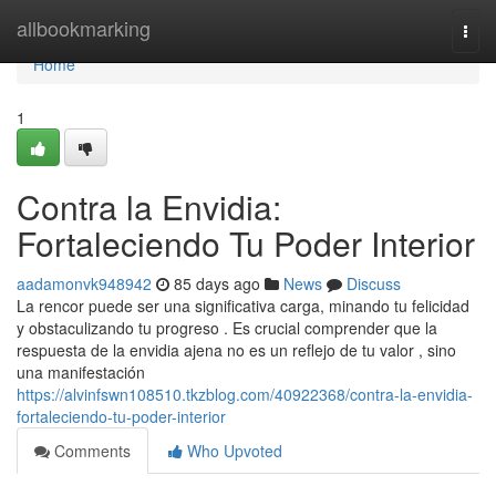
Home
allbookmarking
Togg
navi
Home
1
Contra la Envidia:
Fortaleciendo Tu Poder Interior
aadamonvk948942
85 days ago
News
Discuss
La rencor puede ser una significativa carga, minando tu felicidad
y obstaculizando tu progreso . Es crucial comprender que la
respuesta de la envidia ajena no es un reflejo de tu valor , sino
una manifestación
https://alvinfswn108510.tkzblog.com/40922368/contra-la-envidia-
fortaleciendo-tu-poder-interior
Comments
Who Upvoted