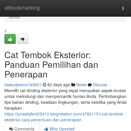
Home
allbookmarking
Togg
navi
Home
1
Cat Tembok Eksterior:
Panduan Pemilihan dan
Penerapan
dawudpwms740627
82 days ago
News
Discuss
Memilih cat dinding eksterior yang tepat merupakan aspek krusial
untuk melindungi dan mempercantik hunian Anda. Pertimbangkan
tipe bahan dinding, keadaan lingkungan, serta estetika yang Anda
harapkan .
https://junaidqfkr025410.blogrelation.com/47821151/cat-tembok-
eksterior-cara-penentuan-dan-penerapan
Comments
Who Upvoted