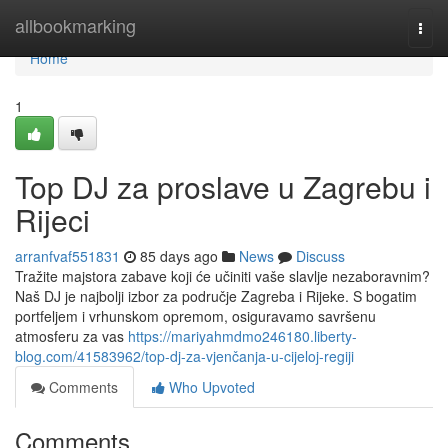
Home
allbookmarking
Togg
navi
Home
1
Top DJ za proslave u Zagrebu i
Rijeci
arranfvaf551831
85 days ago
News
Discuss
Tražite majstora zabave koji će učiniti vaše slavlje nezaboravnim?
Naš DJ je najbolji izbor za područje Zagreba i Rijeke. S bogatim
portfeljem i vrhunskom opremom, osiguravamo savršenu
atmosferu za vas
https://mariyahmdmo246180.liberty-
blog.com/41583962/top-dj-za-vjenčanja-u-cijeloj-regiji
Comments
Who Upvoted
Comments