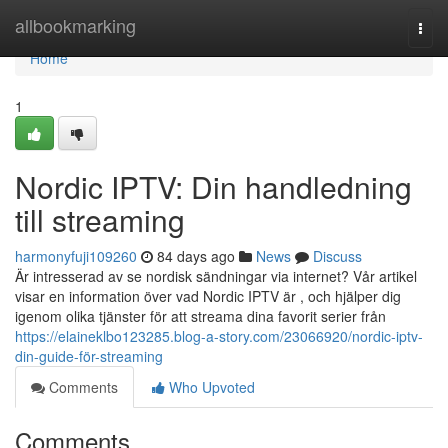
Home
allbookmarking
Togg
navi
Home
1
Nordic IPTV: Din handledning
till streaming
harmonyfuji109260
84 days ago
News
Discuss
Är intresserad av se nordisk sändningar via internet? Vår artikel
visar en information över vad Nordic IPTV är , och hjälper dig
igenom olika tjänster för att streama dina favorit serier från
https://elaineklbo123285.blog-a-story.com/23066920/nordic-iptv-
din-guide-för-streaming
Comments
Who Upvoted
Comments