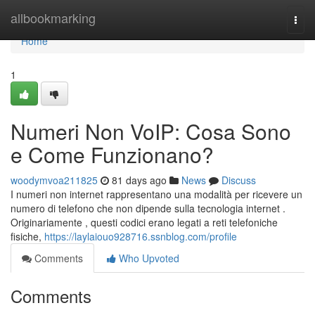
Home
allbookmarking
Togg
navi
Home
1
Numeri Non VoIP: Cosa Sono
e Come Funzionano?
woodymvoa211825
81 days ago
News
Discuss
I numeri non internet rappresentano una modalità per ricevere un
numero di telefono che non dipende sulla tecnologia internet .
Originariamente , questi codici erano legati a reti telefoniche
fisiche,
https://laylaiouo928716.ssnblog.com/profile
Comments
Who Upvoted
Comments