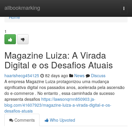
Home
allbookmarking
Togg
navi
Home
1
Magazine Luiza: A Virada
Digital e os Desafios Atuais
haarishecg454125
82 days ago
News
Discuss
A empresa Magazine Luiza protagonizou uma mudança
significativa digital nos passados anos, acelerada pela ascensão
do e-commerce . No entanto , essa caminhada de sucesso
apresenta desafios
https://lawsonqrnn850903.ja-
blog.com/41607923/magazine-luiza-a-virada-digital-e-os-
desafios-atuais
Comments
Who Upvoted