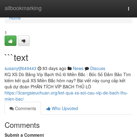
Home
allbookmarking
Togg
navi
Home
1
```text
susanytjf649443
83 days ago
News
Discuss
KQ XS Dò Bảng Víp Bạch thủ lô Miền Bắc : Bốc Số Đảm Bảo Tìm
kiếm kết quả XS Miền Bắc hôm nay? Bài viết này cung cấp kết
quả dự đoán PHÂN TÍCH VÍP BẠCH THỦ LÔ
https://3cangsieuchuan.org/ket-qua-xs-soi-cau-vip-de-bach-thu-
mien-bac/
Comments
Who Upvoted
Comments
Submit a Comment