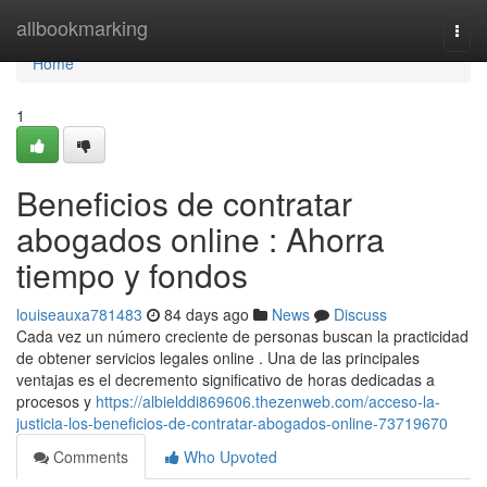
Home
allbookmarking
Togg
navi
Home
1
Beneficios de contratar
abogados online : Ahorra
tiempo y fondos
louiseauxa781483
84 days ago
News
Discuss
Cada vez un número creciente de personas buscan la practicidad
de obtener servicios legales online . Una de las principales
ventajas es el decremento significativo de horas dedicadas a
procesos y
https://albielddi869606.thezenweb.com/acceso-la-
justicia-los-beneficios-de-contratar-abogados-online-73719670
Comments
Who Upvoted