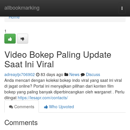
Home
allbookmarking
Togg
navi
Home
1
Video Bokep Paling Update
Saat Ini Viral
adreayijx706902
83 days ago
News
Discuss
Anda mencari dengan koleksi bokep indo viral yang saat ini viral
di jagat online? Portal ini menyajikan pilihan dari konten film
bokep yang paling banyak diperbincangkan oleh warganet . Perlu
diingat
https://lesapr.com/contacts/
Comments
Who Upvoted
Comments