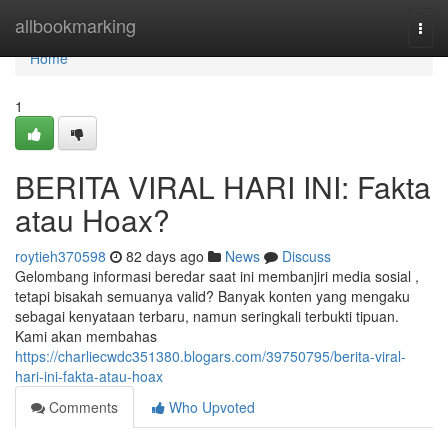
Home
allbookmarking
Togg
navi
Home
1
BERITA VIRAL HARI INI: Fakta
atau Hoax?
roytieh370598
82 days ago
News
Discuss
Gelombang informasi beredar saat ini membanjiri media sosial ,
tetapi bisakah semuanya valid? Banyak konten yang mengaku
sebagai kenyataan terbaru, namun seringkali terbukti tipuan.
Kami akan membahas
https://charliecwdc351380.blogars.com/39750795/berita-viral-
hari-ini-fakta-atau-hoax
Comments
Who Upvoted