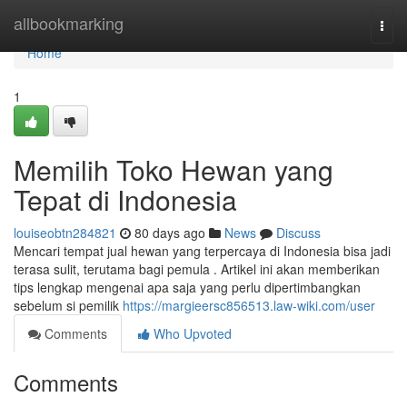
Home
allbookmarking
Togg
navi
Home
1
Memilih Toko Hewan yang
Tepat di Indonesia
louiseobtn284821
80 days ago
News
Discuss
Mencari tempat jual hewan yang terpercaya di Indonesia bisa jadi
terasa sulit, terutama bagi pemula . Artikel ini akan memberikan
tips lengkap mengenai apa saja yang perlu dipertimbangkan
sebelum si pemilik
https://margieersc856513.law-wiki.com/user
Comments
Who Upvoted
Comments