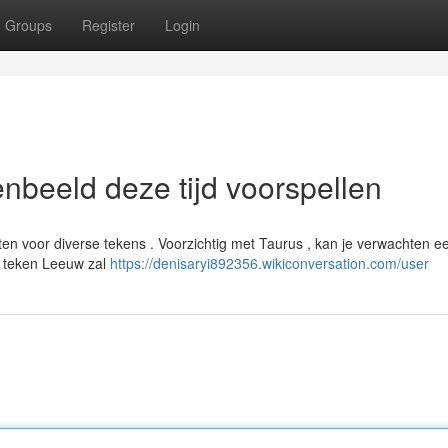
Groups
Register
Login
nbeeld deze tijd voorspellen
en voor diverse tekens . Voorzichtig met Taurus , kan je verwachten e
t teken Leeuw zal
https://denisaryi892356.wikiconversation.com/user