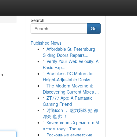
Search
Go
Published News
1
Affordable St. Petersburg
Sliding Doors Repairs...
1
Verify Your Web Velocity: A
Basic Exp...
1
Brushless DC Motors for
en
Height-Adjustable Desks...
1
The Modern Movement:
Discovering Current Mixes ...
1
ZT777 App: A Fantastic
Gaming Friend
1
时尚icon ， 魅力妈咪 她 都
漂亮 也 帅 ！
1
Качественный ремонт в М
в этом году : Тренд...
1
Роскошные египетские