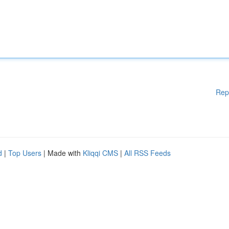
Rep
d
|
Top Users
| Made with
Kliqqi CMS
|
All RSS Feeds