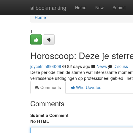
Home
allbookmarking
Home
New
Submit
Home
1
Horoscoop: Deze je sterre
joycefnlh894009
82 days ago
News
Discuss
Deze periode zien de sterren wat interessante moment
verrassende uitdagingen op professioneel gebied . he
Comments
Who Upvoted
Comments
Submit a Comment
No HTML