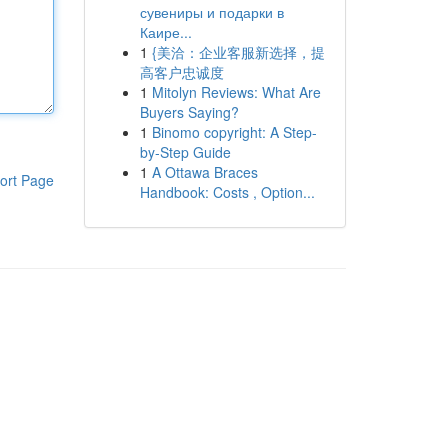
сувениры и подарки в
Каире...
1
{美洽：企业客服新选择，提
高客户忠诚度
1
Mitolyn Reviews: What Are
Buyers Saying?
1
Binomo copyright: A Step-
by-Step Guide
1
A Ottawa Braces
ort Page
Handbook: Costs , Option...