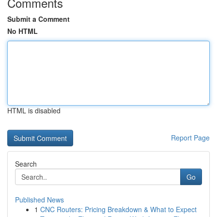
Comments
Submit a Comment
No HTML
HTML is disabled
Report Page
Search
Go
Published News
1
CNC Routers: Pricing Breakdown & What to Expect