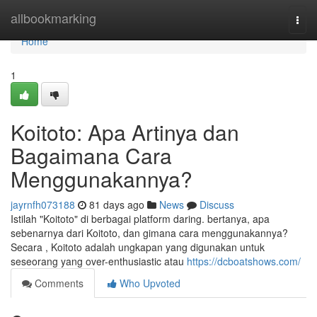
Home
allbookmarking
Togg
navi
Home
1
Koitoto: Apa Artinya dan
Bagaimana Cara
Menggunakannya?
jayrnfh073188
81 days ago
News
Discuss
Istilah "Koitoto" di berbagai platform daring. bertanya, apa
sebenarnya dari Koitoto, dan gimana cara menggunakannya?
Secara , Koitoto adalah ungkapan yang digunakan untuk
seseorang yang over-enthusiastic atau
https://dcboatshows.com/
Comments
Who Upvoted