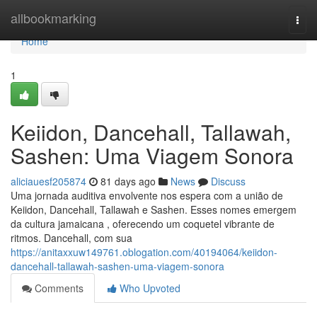
Home
allbookmarking
Togg
navi
Home
1
Keiidon, Dancehall, Tallawah,
Sashen: Uma Viagem Sonora
aliciauesf205874
81 days ago
News
Discuss
Uma jornada auditiva envolvente nos espera com a união de
Keiidon, Dancehall, Tallawah e Sashen. Esses nomes emergem
da cultura jamaicana , oferecendo um coquetel vibrante de
ritmos. Dancehall, com sua
https://anitaxxuw149761.oblogation.com/40194064/keiidon-
dancehall-tallawah-sashen-uma-viagem-sonora
Comments
Who Upvoted