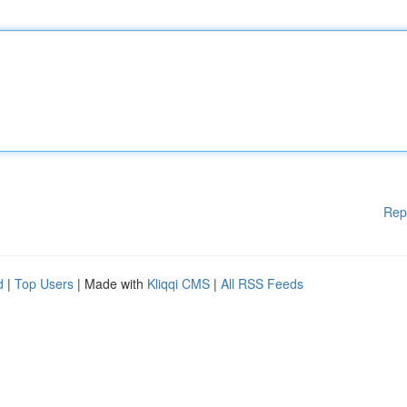
Rep
d
|
Top Users
| Made with
Kliqqi CMS
|
All RSS Feeds