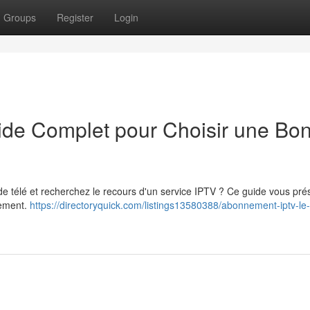
Groups
Register
Login
de Complet pour Choisir une Bo
e télé et recherchez le recours d'un service IPTV ? Ce guide vous pré
ssement.
https://directoryquick.com/listings13580388/abonnement-iptv-le