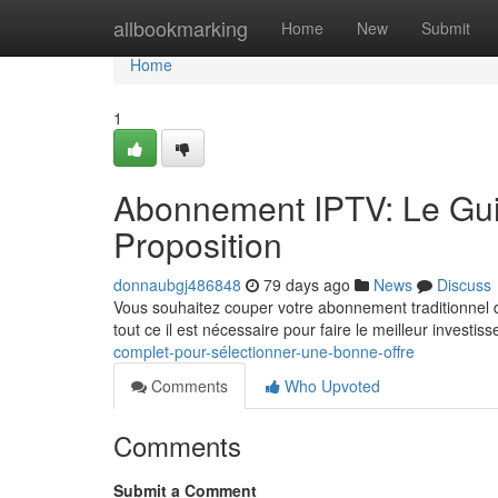
Home
allbookmarking
Home
New
Submit
Home
1
Abonnement IPTV: Le Gui
Proposition
donnaubgj486848
79 days ago
News
Discuss
Vous souhaitez couper votre abonnement traditionnel d
tout ce il est nécessaire pour faire le meilleur investi
complet-pour-sélectionner-une-bonne-offre
Comments
Who Upvoted
Comments
Submit a Comment