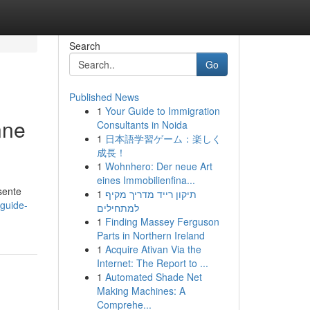
Search
Go
Published News
1
Your Guide to Immigration
nne
Consultants in Noida
1
日本語学習ゲーム：楽しく
成長！
1
Wohnhero: Der neue Art
eines Immobilienfina...
sente
1
תיקון רייד מדריך מקיף
-guide-
למתחילים
1
Finding Massey Ferguson
Parts in Northern Ireland
1
Acquire Ativan Via the
Internet: The Report to ...
1
Automated Shade Net
Making Machines: A
Comprehe...