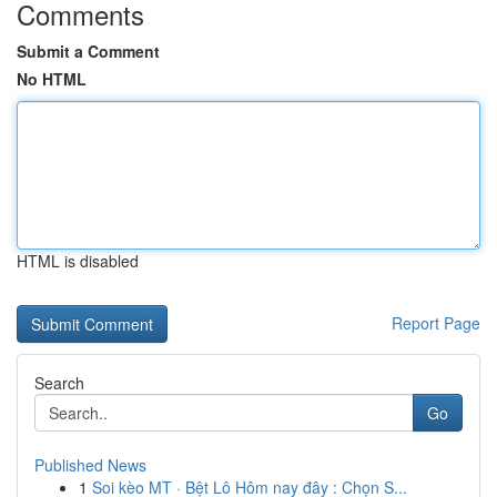
Comments
Submit a Comment
No HTML
HTML is disabled
Report Page
Search
Go
Published News
1
Soi kèo MT · Bệt Lô Hôm nay đây : Chọn S...