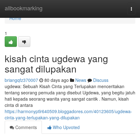
Home
allbookmarking
Togg
navi
Home
1
kisah cinta ugdewa yang
sangat dilupakan
briangqfz370007
80 days ago
News
Discuss
ugdewa: Sebuah Kisah Cinta yang Terlupakan menceritakan
tentang seorang pemuda yang disebut Ugdewa, yang begitu jatuh
hati kepada seorang wanita yang sangat cantik . Namun, kisah
cinta di antara
https://harmonyptlr640509.bloggadores.com/40123605/ugdewa-
cinta-yang-terlupakan-yang-dilupakan
Comments
Who Upvoted