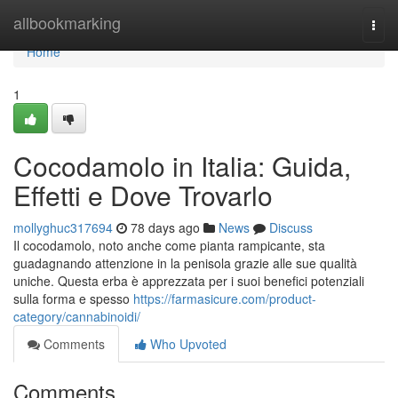
Home
allbookmarking
Togg
navi
Home
1
Cocodamolo in Italia: Guida,
Effetti e Dove Trovarlo
mollyghuc317694
78 days ago
News
Discuss
Il cocodamolo, noto anche come pianta rampicante, sta
guadagnando attenzione in la penisola grazie alle sue qualità
uniche. Questa erba è apprezzata per i suoi benefici potenziali
sulla forma e spesso
https://farmasicure.com/product-
category/cannabinoidi/
Comments
Who Upvoted
Comments