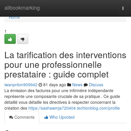
Home
allbookmarking
Togg
navi
Home
1
La tarification des interventions
pour une professionnelle
prestataire : guide complet
iwanpnbm909942
81 days ago
News
Discuss
La émission des factures pour une infirmière indépendante
représente une composante cruciale de sa pratique . Ce guide
détaillé vous détaille les directives à respecter concernant la
création des
https://sashawmja720404.techionblog.com/profile
Comments
Who Upvoted