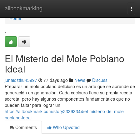
Home
allbookmarking
Togg
navi
Home
1
El Misterio del Mole Poblano
Ideal
junaidztfi845997
77 days ago
News
Discuss
Preparar un mole poblano delicioso es un arte que se aprende de
generación en generación. Cada cocinero tiene su propia receta
secreta, pero hay algunos componentes fundamentales que no
pueden faltar para lograr un
https://altbookmark.com/story23393344/el-misterio-del-mole-
poblano-ideal
Comments
Who Upvoted