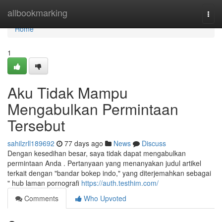
Home
allbookmarking
Togg
navi
Home
1
Aku Tidak Mampu
Mengabulkan Permintaan
Tersebut
sahilzrll189692
77 days ago
News
Discuss
Dengan kesedihan besar, saya tidak dapat mengabulkan
permintaan Anda . Pertanyaan yang menanyakan judul artikel
terkait dengan "bandar bokep indo," yang diterjemahkan sebagai
" hub laman pornografi
https://auth.testhim.com/
Comments
Who Upvoted