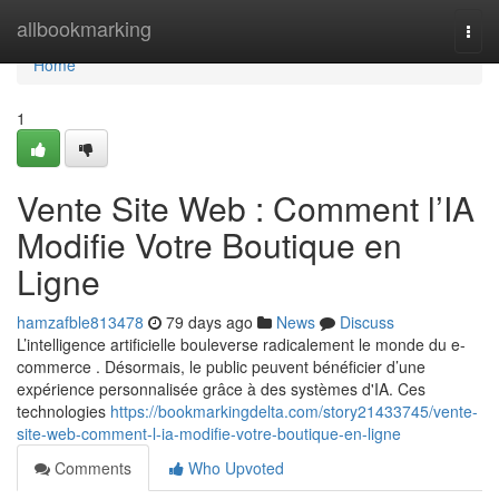
Home
allbookmarking
Togg
navi
Home
1
Vente Site Web : Comment l’IA
Modifie Votre Boutique en
Ligne
hamzafble813478
79 days ago
News
Discuss
L’intelligence artificielle bouleverse radicalement le monde du e-
commerce . Désormais, le public peuvent bénéficier d’une
expérience personnalisée grâce à des systèmes d'IA. Ces
technologies
https://bookmarkingdelta.com/story21433745/vente-
site-web-comment-l-ia-modifie-votre-boutique-en-ligne
Comments
Who Upvoted