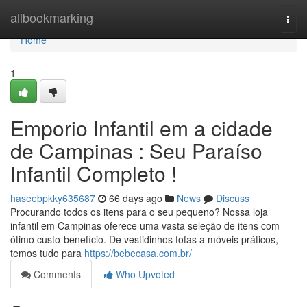
Home
allbookmarking
Togg
navi
Home
1
Emporio Infantil em a cidade
de Campinas : Seu Paraíso
Infantil Completo !
haseebpkky635687
66 days ago
News
Discuss
Procurando todos os itens para o seu pequeno? Nossa loja
infantil em Campinas oferece uma vasta seleção de itens com
ótimo custo-benefício. De vestidinhos fofas a móveis práticos,
temos tudo para
https://bebecasa.com.br/
Comments
Who Upvoted