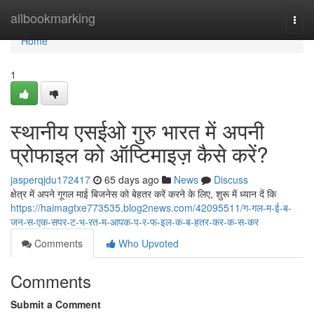
Home
allbookmarking
Togg
navi
Home
1
स्थानीय एसईओ गुरु भारत में अपनी
प्रोफाइल को ऑप्टिमाइज़ कैसे करें?
jasperqjdu172417
65 days ago
News
Discuss
क्षेत्र में अपने गूगल माई बिजनेस को बेहतर करें करने के लिए, शुरू में ध्यान दें कि
https://haimagtxe773535.blog2news.com/42095511/ग-गल-म-ई-ब-
जन-स-एक-सपर-ट-भ-रत-म-आपक-प-र-फ-इल-क-ब-हतर-कर-क-स-कर
Comments
Who Upvoted
Comments
Submit a Comment