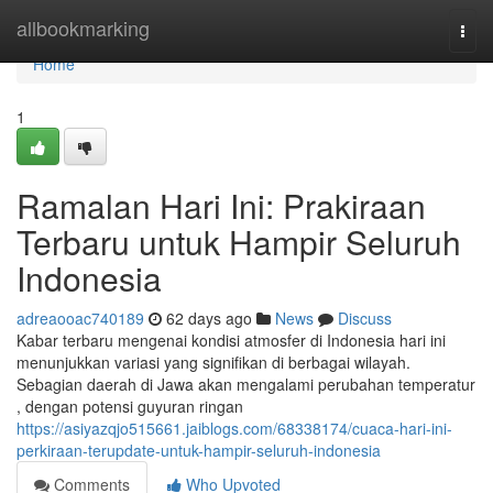
Home
allbookmarking
Togg
navi
Home
1
Ramalan Hari Ini: Prakiraan
Terbaru untuk Hampir Seluruh
Indonesia
adreaooac740189
62 days ago
News
Discuss
Kabar terbaru mengenai kondisi atmosfer di Indonesia hari ini
menunjukkan variasi yang signifikan di berbagai wilayah.
Sebagian daerah di Jawa akan mengalami perubahan temperatur
, dengan potensi guyuran ringan
https://asiyazqjo515661.jaiblogs.com/68338174/cuaca-hari-ini-
perkiraan-terupdate-untuk-hampir-seluruh-indonesia
Comments
Who Upvoted