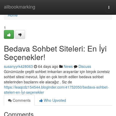
Home
allbookmarking
Togg
navi
Home
1
Bedava Sohbet Siteleri: En İyi
Seçenekler!
susanyyrk428063
64 days ago
News
Discuss
Günümüzde çeşitli sohbet imkanları arayanlar için birçok ücretsiz
sohbet sitesi mevcut. İşte en çok tercih edilen bedava sohbet
sitelerinden bazılarını ele alacağız . Siz de
https://leaqcdz154544.bloginder.com/41752050/bedava-sohbet-
siteleri-en-İyi-seçenekler
Comments
Who Upvoted
Comments