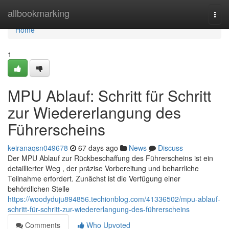
Home
allbookmarking
Togg
navi
Home
1
MPU Ablauf: Schritt für Schritt
zur Wiedererlangung des
Führerscheins
keiranaqsn049678
67 days ago
News
Discuss
Der MPU Ablauf zur Rückbeschaffung des Führerscheins ist ein
detaillierter Weg , der präzise Vorbereitung und beharrliche
Teilnahme erfordert. Zunächst ist die Verfügung einer
behördlichen Stelle
https://woodyduju894856.techionblog.com/41336502/mpu-ablauf-
schritt-für-schritt-zur-wiedererlangung-des-führerscheins
Comments
Who Upvoted